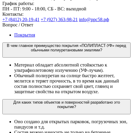
График работы:
ПН - ПТ: 9:00 - 18:00, СБ - ВС: выходной
Контакты:
+7 (8412) 20-19-41
+7 (927) 363-98-21
info@ррс58.рф
Вопрос / Ответ
Покрытия
В чем главное преимущество покрытия «ПОЛИПЛАСТ-УФ» перед
обычными полиуретановыми эмалями?
Материал обладает абсолютной стойкостью к
ультрафиолетовому излучению (УФ-лучам).
Обычный полиуретан на солнце быстро желтеет,
мелится и теряет прочность, в то время как данный
состав полностью сохраняет свой цвет, глянец и
защитные свойства на открытом воздухе.
Для каких типов объектов и поверхностей разработано это
покрытие?
Оно создано для открытых парковок, погрузочных зон,
пандусов и т.д.
Состав можно наносить не только на бетонные