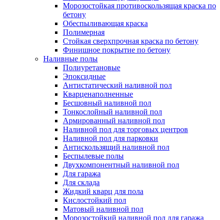
Морозостойкая противоскользящая краска по
бетону
Обеспыливающая краска
Полимерная
Стойкая сверхпрочная краска по бетону
Финишное покрытие по бетону
Наливные полы
Полиуретановые
Эпоксидные
Антистатический наливной пол
Кварценаполненные
Бесшовный наливной пол
Тонкослойный наливной пол
Армированный наливной пол
Наливной пол для торговых центров
Наливной пол для парковки
Антискользящий наливной пол
Беспылевые полы
Двухкомпонентный наливной пол
Для гаража
Для склада
Жидкий кварц для пола
Кислостойкий пол
Матовый наливной пол
Морозостойкий наливной пол для гаража