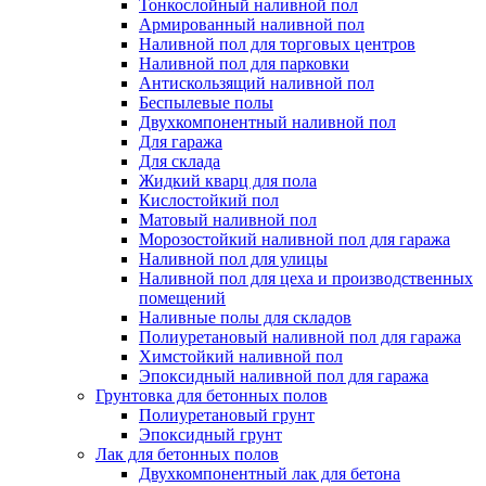
Тонкослойный наливной пол
Армированный наливной пол
Наливной пол для торговых центров
Наливной пол для парковки
Антискользящий наливной пол
Беспылевые полы
Двухкомпонентный наливной пол
Для гаража
Для склада
Жидкий кварц для пола
Кислостойкий пол
Матовый наливной пол
Морозостойкий наливной пол для гаража
Наливной пол для улицы
Наливной пол для цеха и производственных
помещений
Наливные полы для складов
Полиуретановый наливной пол для гаража
Химстойкий наливной пол
Эпоксидный наливной пол для гаража
Грунтовка для бетонных полов
Полиуретановый грунт
Эпоксидный грунт
Лак для бетонных полов
Двухкомпонентный лак для бетона