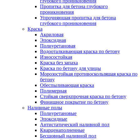
глубокого проникновения
Пропитка для бетона глубокого
проникновения
Упрочняющая пропитка для бетона
глубокого проникновения
Краска
Акриловая
Эпоксидная
Полиуретановая
Водооталкивающая краска по бетону
Износостойкая
Краска без запаха
Краска по бетону для улицы
Морозостойкая противоскользящая краска по
бетону
Обеспыливающая краска
Полимерная
Стойкая сверхпрочная краска по бетону
Финишное покрытие по бетону
Наливные полы
Полиуретановые
Эпоксидные
Антистатический наливной пол
Кварценаполненные
Бесшовный наливной пол