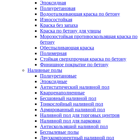
Эпоксидная
Полиуретановая
Водооталкивающая краска по бетону
Износостойкая
Краска без запаха
Краска по бетону для улицы
Морозостойкая противоскользящая краска по
бетону
Обеспыливающая краска
Полимерная
Стойкая сверхпрочная краска по бетону
Финишное покрытие по бетону
Наливные полы
Полиуретановые
Эпоксидные
Антистатический наливной пол
Кварценаполненные
Бесшовный наливной пол
Тонкослойный наливной пол
Армированный наливной пол
Наливной пол для торговых центров
Наливной пол для парковки
Антискользящий наливной пол
Беспылевые полы
Двухкомпонентный наливной пол