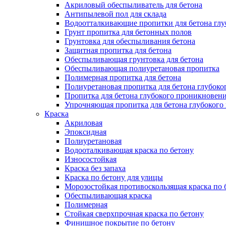
Акриловый обеспыливатель для бетона
Антипылевой пол для склада
Водоотталкивающие пропитки для бетона глу
Грунт пропитка для бетонных полов
Грунтовка для обеспыливания бетона
Защитная пропитка для бетона
Обеспыливающая грунтовка для бетона
Обеспыливающая полиуретановая пропитка
Полимерная пропитка для бетона
Полиуретановая пропитка для бетона глубок
Пропитка для бетона глубокого проникновен
Упрочняющая пропитка для бетона глубокого
Краска
Акриловая
Эпоксидная
Полиуретановая
Водооталкивающая краска по бетону
Износостойкая
Краска без запаха
Краска по бетону для улицы
Морозостойкая противоскользящая краска по 
Обеспыливающая краска
Полимерная
Стойкая сверхпрочная краска по бетону
Финишное покрытие по бетону