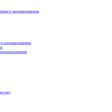
бокого проникновения
ого проникновения
ия
 проникновения
бетону