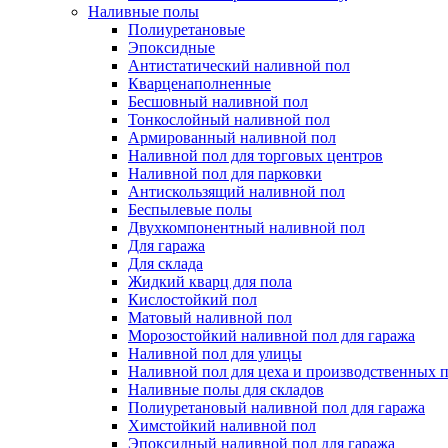
Наливные полы
Полиуретановые
Эпоксидные
Антистатический наливной пол
Кварценаполненные
Бесшовный наливной пол
Тонкослойный наливной пол
Армированный наливной пол
Наливной пол для торговых центров
Наливной пол для парковки
Антискользящий наливной пол
Беспылевые полы
Двухкомпонентный наливной пол
Для гаража
Для склада
Жидкий кварц для пола
Кислостойкий пол
Матовый наливной пол
Морозостойкий наливной пол для гаража
Наливной пол для улицы
Наливной пол для цеха и производственных
Наливные полы для складов
Полиуретановый наливной пол для гаража
Химстойкий наливной пол
Эпоксидный наливной пол для гаража