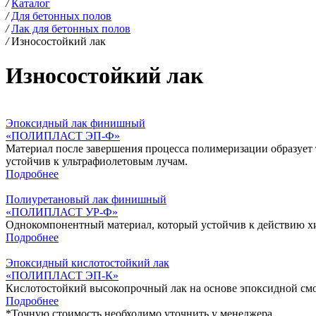
/
Каталог
/
Для бетонных полов
/
Лак для бетонных полов
/
Износостойкий лак
Износостойкий лак
Эпоксидный лак финишный
«‎ПОЛИПЛАСТ ЭП-Ф»
Материал после завершения процесса полимеризации образует т
устойчив к ультрафиолетовым лучам.
Подробнее
Полиуретановый лак финишный
«‎ПОЛИПЛАСТ УР-Ф»
Однокомпонентный материал, который устойчив к действию хи
Подробнее
Эпоксидный кислотостойкий лак
«ПОЛИПЛАСТ ЭП-К»
Кислотостойкий высокопрочный лак на основе эпоксидной смо
Подробнее
*
Точную стоимость необходимо уточнить у менеджера.