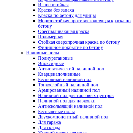
Износостойкая
Краска без запаха
Краска по бетону для улицы
Морозостойкая противоскользящая краска по
бетону
Обеспыливающая краска
Полимерная
Стойкая сверхпрочная краска по бетону
Финишное покрытие по бетону
Наливные полы
Полиуретановые
Эпоксидные
Антистатический наливной пол
Кварценаполненные
Бесшовный наливной пол
Тонкослойный наливной пол
Армированный наливной пол
Наливной пол для торговых центров
Наливной пол для парковки
Антискользящий наливной пол
Беспылевые полы
Двухкомпонентный наливной пол
Для гаража
Для склада
Жидкий кварц для пола