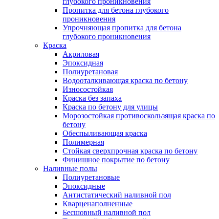
глубокого проникновения
Пропитка для бетона глубокого
проникновения
Упрочняющая пропитка для бетона
глубокого проникновения
Краска
Акриловая
Эпоксидная
Полиуретановая
Водооталкивающая краска по бетону
Износостойкая
Краска без запаха
Краска по бетону для улицы
Морозостойкая противоскользящая краска по
бетону
Обеспыливающая краска
Полимерная
Стойкая сверхпрочная краска по бетону
Финишное покрытие по бетону
Наливные полы
Полиуретановые
Эпоксидные
Антистатический наливной пол
Кварценаполненные
Бесшовный наливной пол