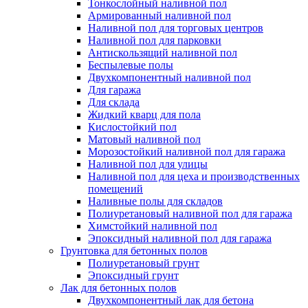
Тонкослойный наливной пол
Армированный наливной пол
Наливной пол для торговых центров
Наливной пол для парковки
Антискользящий наливной пол
Беспылевые полы
Двухкомпонентный наливной пол
Для гаража
Для склада
Жидкий кварц для пола
Кислостойкий пол
Матовый наливной пол
Морозостойкий наливной пол для гаража
Наливной пол для улицы
Наливной пол для цеха и производственных
помещений
Наливные полы для складов
Полиуретановый наливной пол для гаража
Химстойкий наливной пол
Эпоксидный наливной пол для гаража
Грунтовка для бетонных полов
Полиуретановый грунт
Эпоксидный грунт
Лак для бетонных полов
Двухкомпонентный лак для бетона